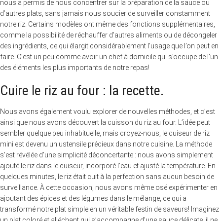
nous a permis de nous concentrer sur la préparation de la sauce ou
d’autres plats, sans jamais nous soucier de surveiller constamment
notre riz. Certains modèles ont même des fonctions supplémentaires,
comme la possibilité de réchauffer d’autres aliments ou de décongeler
des ingrédients, ce qui élargit considérablement l’usage que l’on peut en
faire. C’est un peu comme avoir un chef à domicile qui s’occupe de l’un
des éléments les plus importants de notre repas!
Cuire le riz au four : la recette.
Nous avons également voulu explorer de nouvelles méthodes, et c’est
ainsi que nous avons découvert la cuisson du riz au four. L’idée peut
sembler quelque peu inhabituelle, mais croyez-nous, le cuiseur de riz
mini est devenu un ustensile précieux dans notre cuisine. La méthode
s’est révélée d’une simplicité déconcertante : nous avons simplement
ajouté le riz dans le cuiseur, incorporé l’eau et ajusté la température. En
quelques minutes, le riz était cuit à la perfection sans aucun besoin de
surveillance. À cette occasion, nous avons même osé expérimenter en
ajoutant des épices et des légumes dans le mélange, ce qui a
transformé notre plat simple en un véritable festin de saveurs! Imaginez
un plat coloré et alléchant qui s’accompagne d’une sauce délicate, il ne