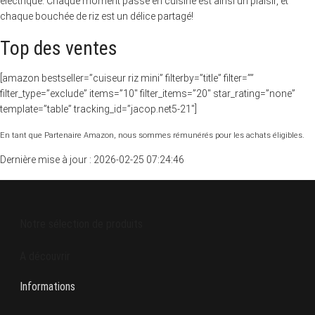
électrique. Chaque moment passé en cuisine est ainsi un plaisir, et
chaque bouchée de riz est un délice partagé!
Top des ventes
[amazon bestseller=”cuiseur riz mini” filterby=”title” filter=””
filter_type=”exclude” items=”10″ filter_items=”20″ star_rating=”none”
template=”table” tracking_id=”jacop.net5-21″]
En tant que Partenaire Amazon, nous sommes rémunérés pour les achats éligibles.
Dernière mise à jour : 2026-02-25 07:24:46
Notre sélection de produits
A découvrir
Informations