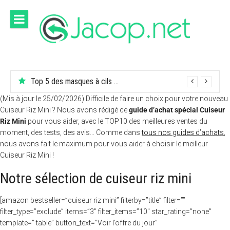
Aller
au
contenu
Top 5 des masques à cils ou mascara pour un œil aveugle
(Mis à jour le 25/02/2026) Difficile de faire un choix pour votre nouveau
Cuiseur Riz Mini ? Nous avons rédigé ce
guide d’achat spécial Cuiseur
Riz Mini
pour vous aider, avec le TOP10 des meilleures ventes du
moment, des tests, des avis… Comme dans
tous nos guides d’achats
,
nous avons fait le maximum pour vous aider à choisir le meilleur
Cuiseur Riz Mini !
Notre sélection de cuiseur riz mini
[amazon bestseller=”cuiseur riz mini” filterby=”title” filter=””
filter_type=”exclude” items=”3″ filter_items=”10″ star_rating=”none”
template=” table” button_text=”Voir l’offre du jour”