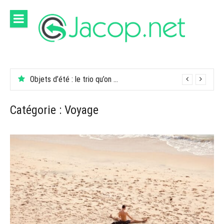
Aller
au
contenu
Objets d’été : le trio qu’on garde dans son sac
Catégorie :
Voyage