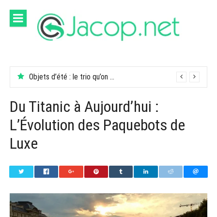
Aller
au
contenu
Objets d’été : le trio qu’on garde dans son sac
Du Titanic à Aujourd’hui :
L’Évolution des Paquebots de
Luxe