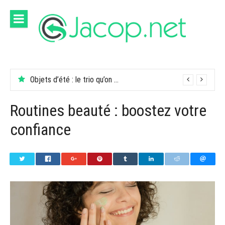
Aller
au
contenu
Objets d’été : le trio qu’on garde dans son sac
Routines beauté : boostez votre
confiance