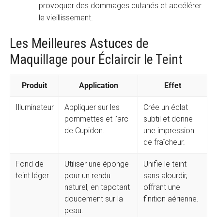
provoquer des dommages cutanés et accélérer
le vieillissement.
Les Meilleures Astuces de
Maquillage pour Éclaircir le Teint
Produit
Application
Effet
Illuminateur
Appliquer sur les
Crée un éclat
pommettes et l’arc
subtil et donne
de Cupidon.
une impression
de fraîcheur.
Fond de
Utiliser une éponge
Unifie le teint
teint léger
pour un rendu
sans alourdir,
naturel, en tapotant
offrant une
doucement sur la
finition aérienne.
peau.