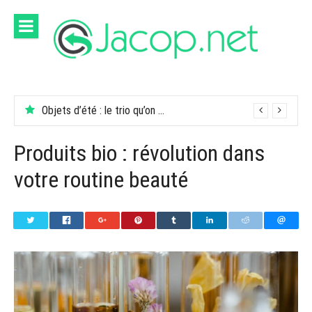
Aller
au
contenu
Objets d’été : le trio qu’on garde dans son sac
Produits bio : révolution dans
votre routine beauté