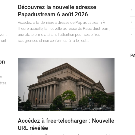
Découvrez la nouvelle adresse
Papadustream 6 août 2026
Accédez à la dernière adresse de Papadustream À
l’heure actuelle, la nouvelle adresse de Papadustream,
uvent
une plateforme attirant l’attention pour ses offres
 ont
saugrenues et non conformes à la loi, est…
P
on
re
étez
Accédez à free-telecharger : Nouvelle
URL révélée