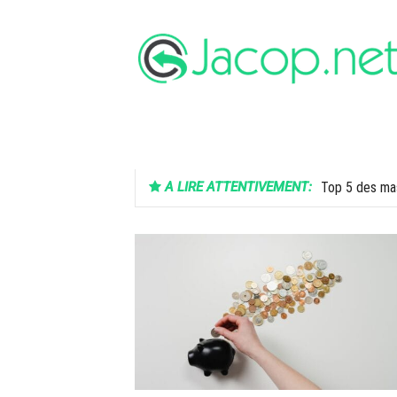
Aller
au
contenu
FINANCE
SANTÉ
HIGH-TECH
A LIRE ATTENTIVEMENT:
Top 5 des mas