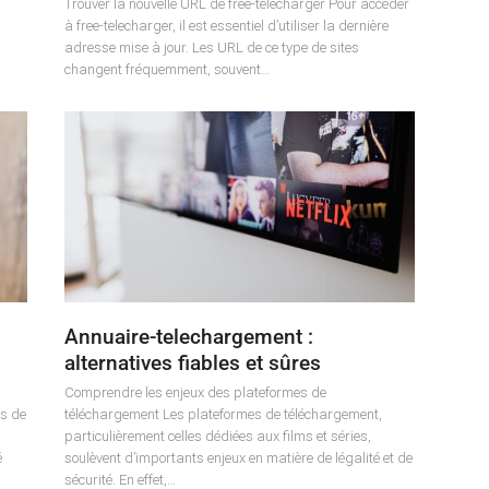
Trouver la nouvelle URL de free-telecharger Pour accéder
à free-telecharger, il est essentiel d’utiliser la dernière
adresse mise à jour. Les URL de ce type de sites
changent fréquemment, souvent…
Annuaire-telechargement :
alternatives fiables et sûres
Comprendre les enjeux des plateformes de
es de
téléchargement Les plateformes de téléchargement,
particulièrement celles dédiées aux films et séries,
é
soulèvent d’importants enjeux en matière de légalité et de
sécurité. En effet,…