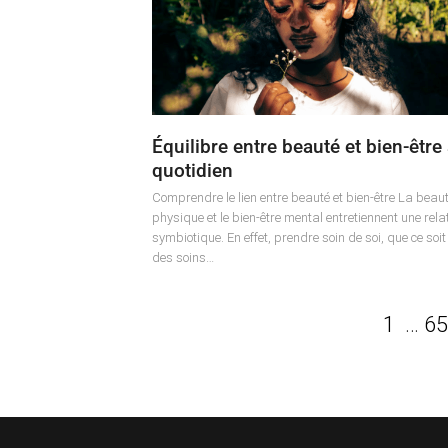
Équilibre entre beauté et bien-être
quotidien
Comprendre le lien entre beauté et bien-être La beau
physique et le bien-être mental entretiennent une rela
symbiotique. En effet, prendre soin de soi, que ce soi
des soins…
Pagination
Page
Pa
1
…
65
des
publications