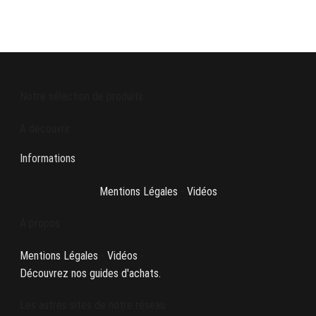
Notre sélection de produits
A découvrir
Informations
Mentions Légales
-
Vidéos
A propos
Mentions Légales
-
Vidéos
-
Découvrez nos guides d'achats.
Les autres sites de notre réseau