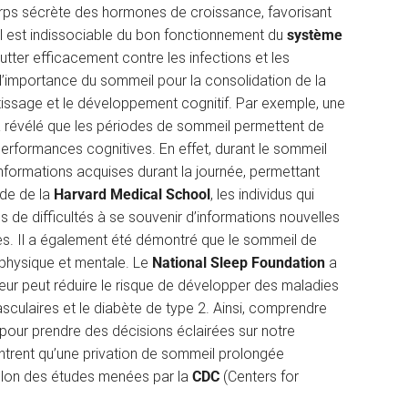
orps sécrète des hormones de croissance, favorisant
 il est indissociable du bon fonctionnement du
système
lutter efficacement contre les infections et les
l’importance du sommeil pour la consolidation de la
issage et le développement cognitif. Par exemple, une
a révélé que les périodes de sommeil permettent de
 performances cognitives. En effet, durant le sommeil
 informations acquises durant la journée, permettant
ude de la
Harvard Medical School
, les individus qui
s de difficultés à se souvenir d’informations nouvelles
es. Il a également été démontré que le sommeil de
é physique et mentale. Le
National Sleep Foundation
a
eur peut réduire le risque de développer des maladies
asculaires et le diabète de type 2. Ainsi, comprendre
pour prendre des décisions éclairées sur notre
ontrent qu’une privation de sommeil prolongée
elon des études menées par la
CDC
(Centers for