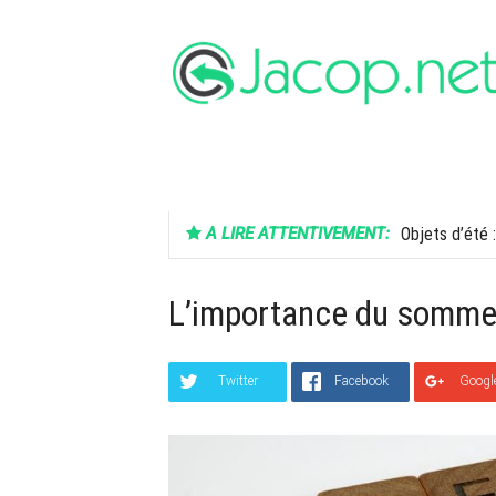
Aller
au
contenu
FINANCE
SANTÉ
HIGH-TECH
A LIRE ATTENTIVEMENT:
Objets d’été :
L’importance du sommei
Twitter
Facebook
Googl