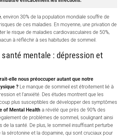
ombattre efficacement les infections.
é
, environ 30% de la population mondiale souffre de
 risques de ces maladies. En moyenne, une privation de
er le risque de maladies cardiovasculaires de 50%,
hacun à réfléchir à ses habitudes de sommeil.
 santé mentale : dépression et
rait-elle nous préoccuper autant que notre
hysique ?
Le manque de sommeil est étroitement lié à
ression et l’anxiété. Des études montrent que les
ucoup plus susceptibles de développer des symptômes
te of Mental Health
a révélé que près de 90% des
t également de problèmes de sommeil, soulignant ainsi
s de la santé. De plus, le sommeil insuffisant perturbe
a sérotonine et la dopamine, qui sont cruciaux pour