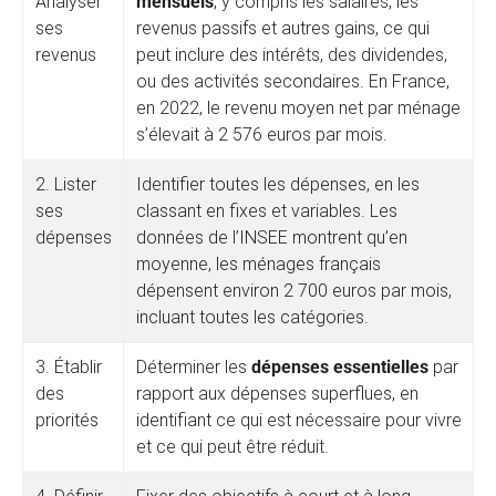
Analyser
mensuels
, y compris les salaires, les
ses
revenus passifs et autres gains, ce qui
revenus
peut inclure des intérêts, des dividendes,
ou des activités secondaires. En France,
en 2022, le revenu moyen net par ménage
s’élevait à 2 576 euros par mois.
2. Lister
Identifier toutes les dépenses, en les
ses
classant en fixes et variables. Les
dépenses
données de l’INSEE montrent qu’en
moyenne, les ménages français
dépensent environ 2 700 euros par mois,
incluant toutes les catégories.
3. Établir
Déterminer les
dépenses essentielles
par
des
rapport aux dépenses superflues, en
priorités
identifiant ce qui est nécessaire pour vivre
et ce qui peut être réduit.