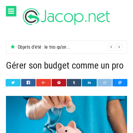
Aller
au
contenu
Objets d’été : le trio qu’on garde dans son sac
Gérer son budget comme un pro