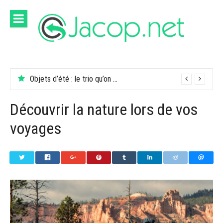
Aller
au
contenu
Objets d’été : le trio qu’on garde dans son sac
Découvrir la nature lors de vos
voyages