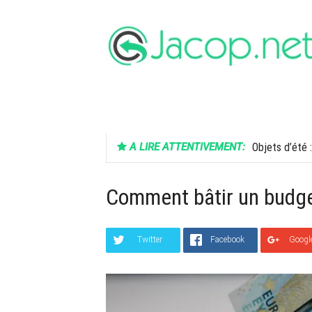
Aller
au
contenu
FINANCE
SANTÉ
HIGH-TECH
A LIRE ATTENTIVEMENT:
Objets d’été :
Comment bâtir un budget
Twitter
Facebook
Googl