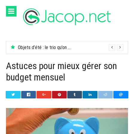
Aller
au
contenu
Objets d’été : le trio qu’on garde dans son sac
Astuces pour mieux gérer son
budget mensuel