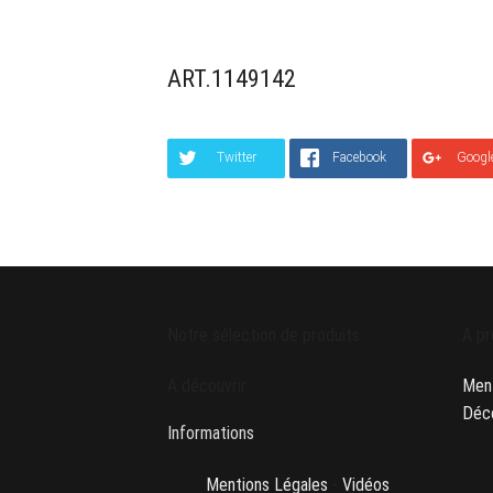
ART.1149142
Twitter
Facebook
Googl
Notre sélection de produits
A pr
A découvrir
Ment
Déco
Informations
Mentions Légales
-
Vidéos