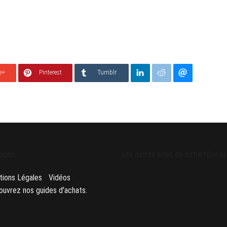
e+
Pinterest
Tumblr
opos
Les autres sites de notre réseau
ions Légales
-
Vidéos
-
uvrez nos guides d'achats.