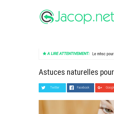
Aller
au
contenu
FINANCE
SANTÉ
HIGH-TECH
A LIRE ATTENTIVEMENT:
Le mhsc pours
Astuces naturelles pour
Twitter
Facebook
Googl