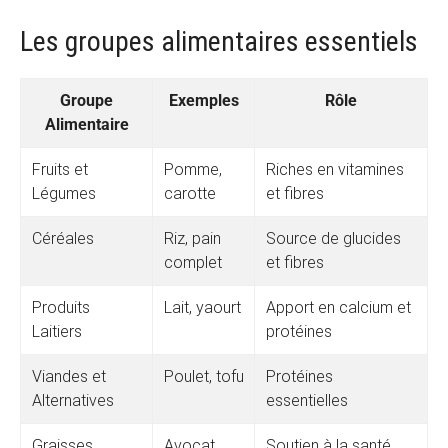
Les groupes alimentaires essentiels
Groupe
Exemples
Rôle
Alimentaire
Fruits et
Pomme,
Riches en vitamines
Légumes
carotte
et fibres
Céréales
Riz, pain
Source de glucides
complet
et fibres
Produits
Lait, yaourt
Apport en calcium et
Laitiers
protéines
Viandes et
Poulet, tofu
Protéines
Alternatives
essentielles
Graisses
Avocat,
Soutien à la santé