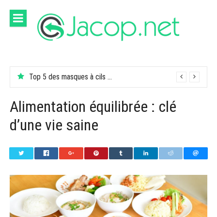
Aller
au
contenu
Top 5 des masques à cils ou mascara pour un œil aveugle
Alimentation équilibrée : clé
d’une vie saine