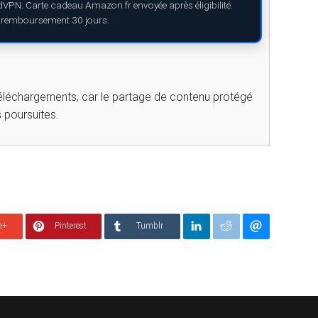
rdVPN. Carte cadeau Amazon.fr envoyée après éligibilité.
e remboursement 30 jours.
téléchargements, car le partage de contenu protégé
s poursuites.
e+
Pinterest
Tumblr