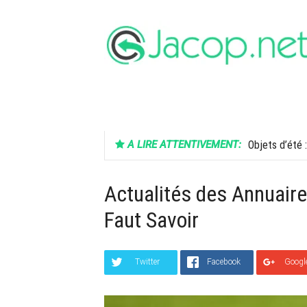
Aller
au
contenu
FINANCE
SANTÉ
HIGH-TECH
A LIRE ATTENTIVEMENT:
Objets d’été :
Actualités des Annuaire
Faut Savoir
Twitter
Facebook
Googl