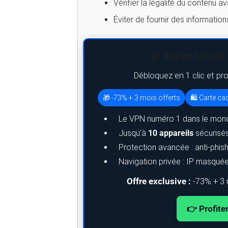
Vérifier la légalité du contenu a
Éviter de fournir des informatio
🚨 Accès bloqué 
Débloquez en 1 clic et pr
🎁 -73% + 3 mois offerts
🛍️ Carte c
Le VPN numéro 1 dans le mond
Jusqu’à
10 appareils
sécurisé
Protection avancée : anti-phi
Navigation privée : IP masquée, 
Offre exclusive :
-73% + 3 
👉 Profite