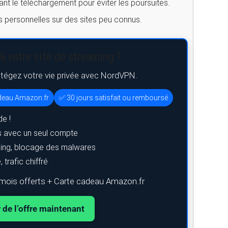
vant le téléchargement pour éviter les poursuites.
ns personnelles sur des sites peu connus.
à votre site de streaming ?
otégez votre vie privée avec NordVPN.
adeau Amazon.fr
✅ 30 jours satisfait ou remboursé
e !
s avec un seul compte
shing, blocage des malwares
trafic chiffré
mois offerts + Carte cadeau Amazon.fr
r de l’offre maintenant