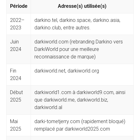
Période
Adresse(s) utilisée(s)
2022–
darkino.tel, darkino.space, darkino.asia,
2023
darkino.club, entre autres.
Juin
darkiworld.com (rebranding Darkino vers
2024
DarkiWorld pour une meilleure
reconnaissance de marque)
Fin
darkiworld.net, darkiworld.org
2024
Début
darkiworld1.com à darkiworld9.com, ainsi
2025
que darkiworld.me, darkiworld.biz,
darkiworld.al
Mai
darki-tometjerry.com (rapidement bloqué)
2025
remplacé par darkiworld2025.com