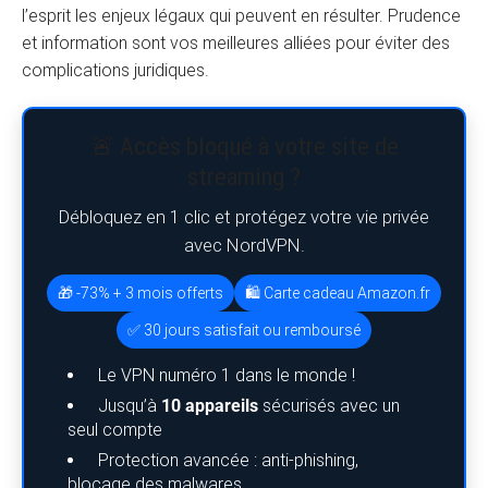
l’esprit les enjeux légaux qui peuvent en résulter. Prudence
et information sont vos meilleures alliées pour éviter des
complications juridiques.
🚨 Accès bloqué à votre site de
streaming ?
Débloquez en 1 clic et protégez votre vie privée
avec NordVPN.
🎁 -73% + 3 mois offerts
🛍️ Carte cadeau Amazon.fr
✅ 30 jours satisfait ou remboursé
Le VPN numéro 1 dans le monde !
Jusqu’à
10 appareils
sécurisés avec un
seul compte
Protection avancée : anti-phishing,
blocage des malwares