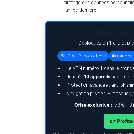
piratage des données personnell
l’année dernière.
🚨 Accès bloqué 
Débloquez en 1 clic et pr
🎁 -73% + 3 mois offerts
🛍️ Carte c
Le VPN numéro 1 dans le monde
Jusqu’à
10 appareils
sécurisés 
Protection avancée : anti-phish
Navigation privée : IP masquée, t
Offre exclusive :
-73% + 3 
👉 Profite