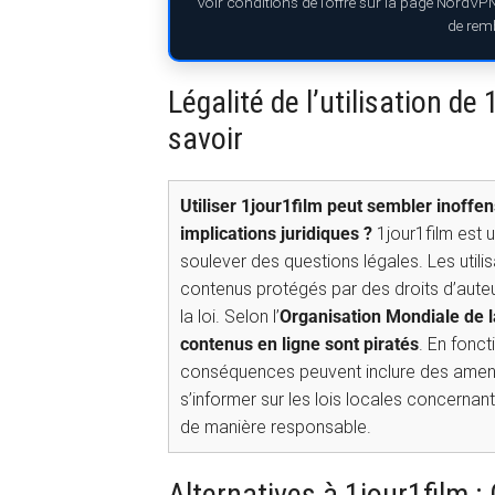
Voir conditions de l’offre sur la page NordVP
de rem
Légalité de l’utilisation de
savoir
Utiliser 1jour1film peut sembler inoffen
implications juridiques ?
1jour1film est u
soulever des questions légales. Les utili
contenus protégés par des droits d’auteu
la loi. Selon l’
Organisation Mondiale de la
contenus en ligne sont piratés
. En fonct
conséquences peuvent inclure des amende
s’informer sur les lois locales concernant
de manière responsable.
Alternatives à 1jour1film : 