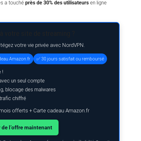
es a touché
près de 30% des utilisateurs
en ligne
à votre site de streaming ?
otégez votre vie privée avec NordVPN.
adeau Amazon.fr
✅ 30 jours satisfait ou remboursé
 !
avec un seul compte
ing, blocage des malwares
rafic chiffré
mois offerts + Carte cadeau Amazon.fr
r de l’offre maintenant