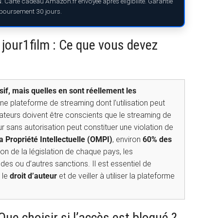
N. Carte cadeau Amazon.fr envoyée après éligibilité. Garantie
boursement 30 jours.
 1jour1film : Ce que vous devez
sif, mais quelles en sont réellement les
ne plateforme de streaming dont l’utilisation peut
sateurs doivent être conscients que le streaming de
r sans autorisation peut constituer une violation de
 Propriété Intellectuelle (OMPI)
, environ
60% des
ion de la législation de chaque pays, les
s ou d’autres sanctions. Il est essentiel de
 le
droit d’auteur
et de veiller à utiliser la plateforme
Que choisir si l’accès est bloqué ?