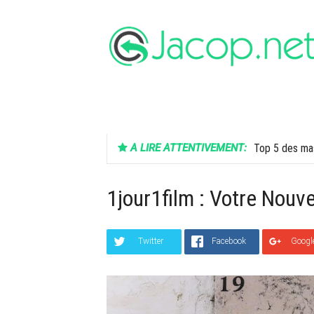
Aller
au
contenu
FINANCE
SANTÉ
HIGH-TECH
A LIRE ATTENTIVEMENT:
Top 5 des mas
1jour1film : Votre Nouv
Twitter
Facebook
Googl